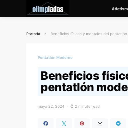
Atletis
Portada
Beneficios físicos y mentales del pentatló
Pentatlón Moderno
Beneficios físic
pentatlón mode
mayo 22, 2024
2 minute read