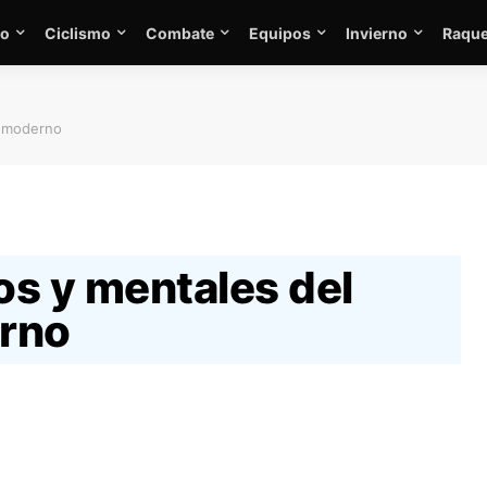
mo
Ciclismo
Combate
Equipos
Invierno
Raque
n moderno
os y mentales del
rno