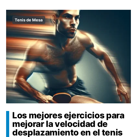
Tenis de Mesa
Los mejores ejercicios para
mejorar la velocidad de
desplazamiento en el tenis