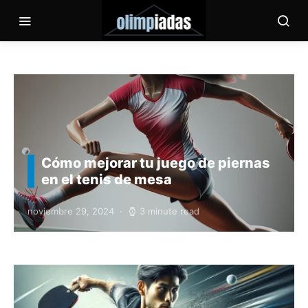
Cómo mejorar tu juego de piernas
en el tenis de mesa
noviembre 29, 2024
3 minute read