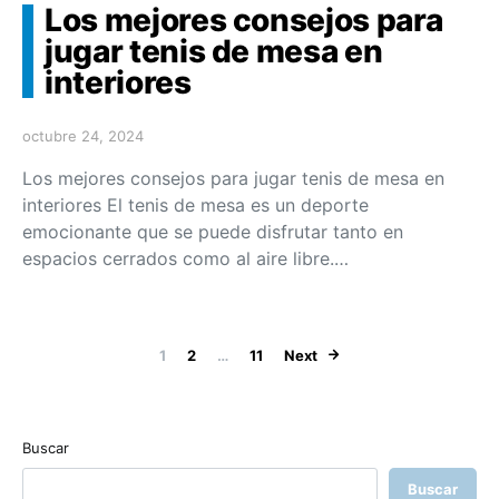
Los mejores consejos para
jugar tenis de mesa en
interiores
octubre 24, 2024
Los mejores consejos para jugar tenis de mesa en
interiores El tenis de mesa es un deporte
emocionante que se puede disfrutar tanto en
espacios cerrados como al aire libre.…
Paginación de
1
2
…
11
Next
Buscar
Buscar