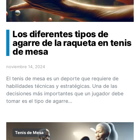
Los diferentes tipos de
agarre de la raqueta en tenis
de mesa
noviembre 14, 2024
El tenis de mesa es un deporte que requiere de
habilidades técnicas y estratégicas. Una de las
decisiones más importantes que un jugador debe
tomar es el tipo de agarre…
Tenis de Mesa