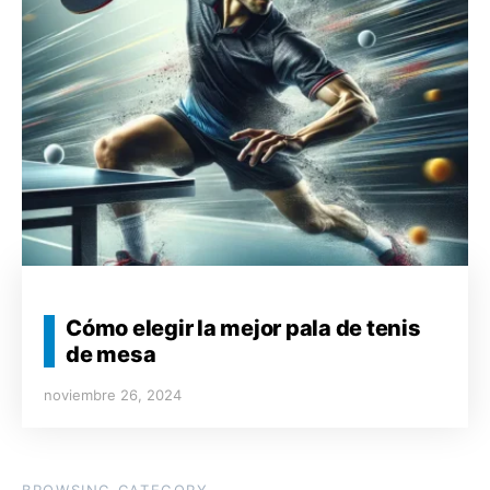
Cómo elegir la mejor pala de tenis
de mesa
noviembre 26, 2024