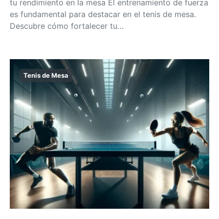
tu rendimiento en la mesa El entrenamiento de fuerza
es fundamental para destacar en el tenis de mesa.
Descubre cómo fortalecer tu…
Tenis de Mesa