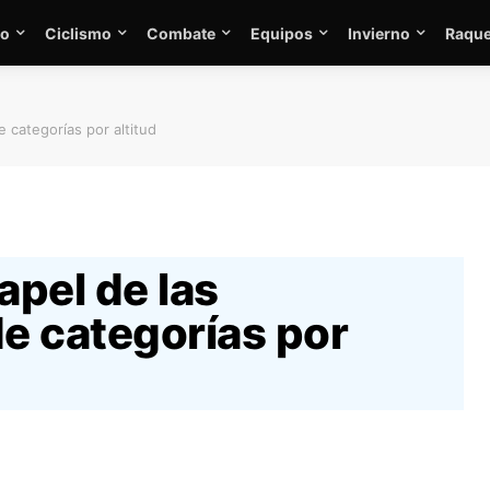
mo
Ciclismo
Combate
Equipos
Invierno
Raque
 categorías por altitud
apel de las
e categorías por