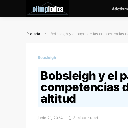
Atletis
Portada
Bobsleigh y el papel de las competencias de
Bobsleigh
Bobsleigh y el p
competencias d
altitud
junio 21, 2024
3 minute read