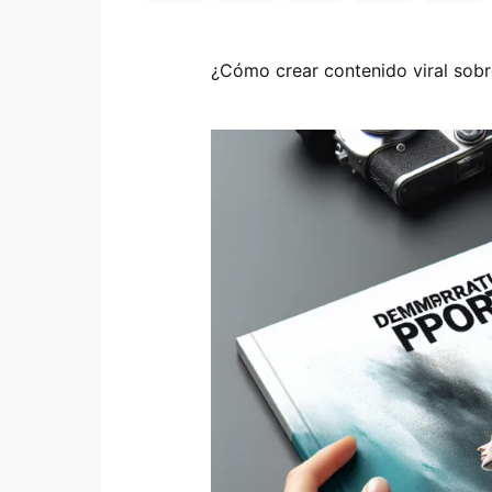
¿Cómo crear contenido viral sob