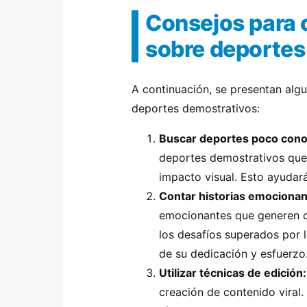
Consejos para c
sobre deportes
A continuación, se presentan algu
deportes demostrativos:
Buscar deportes poco cono
deportes demostrativos que 
impacto visual. Esto ayudar
Contar historias emocionan
emocionantes que generen c
los desafíos superados por l
de su dedicación y esfuerzo
Utilizar técnicas de edición:
creación de contenido viral. 