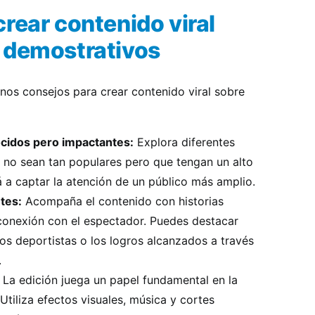
rear contenido viral
 demostrativos
nos consejos para crear contenido viral sobre
cidos pero impactantes:
Explora diferentes
no sean tan populares pero que tengan un alto
á a captar la atención de un público más amplio.
tes:
Acompaña el contenido con historias
onexión con el espectador. Puedes destacar
os deportistas o los logros alcanzados a través
.
La edición juega un papel fundamental en la
Utiliza efectos visuales, música y cortes