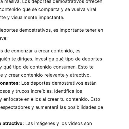
ia masiva. Los deportes demostrativos ofrecen
contenido que se comparta y se vuelva viral
te y visualmente impactante.
 deportes demostrativos, es importante tener en
ave:
s de comenzar a crear contenido, es
ién te diriges. Investiga qué tipo de deportes
 y qué tipo de contenido consumen. Esto te
 y crear contenido relevante y atractivo.
onantes:
Los deportes demostrativos están
s y trucos increíbles. Identifica los
nfócate en ellos al crear tu contenido. Esto
s espectadores y aumentará las posibilidades de
 atractivo:
Las imágenes y los videos son