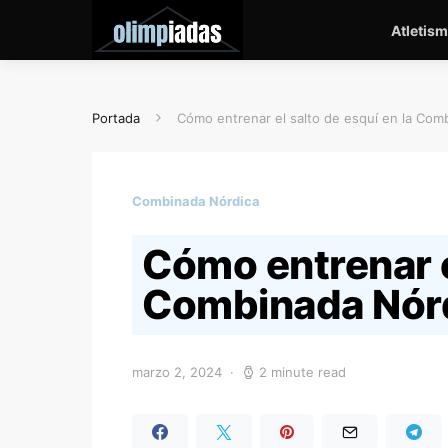
Atletis
Portada
Cómo entrenar el salto de esquí en la Com
Combinada Nórdica
Cómo entrenar el
Combinada Nór
marzo 2, 2024
2 minute read