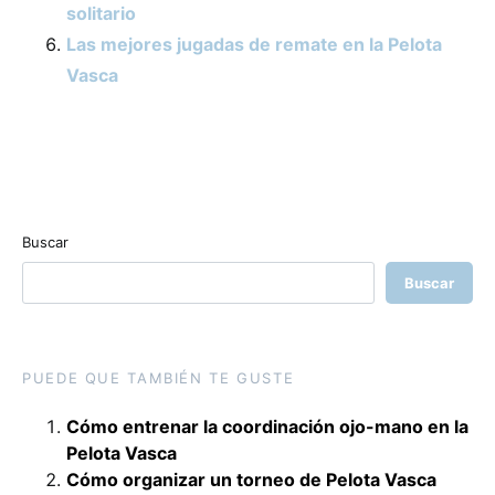
solitario
Las mejores jugadas de remate en la Pelota
Vasca
Buscar
Buscar
PUEDE QUE TAMBIÉN TE GUSTE
Cómo entrenar la coordinación ojo-mano en la
Pelota Vasca
Cómo organizar un torneo de Pelota Vasca