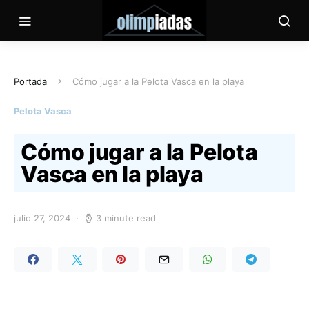
Portada
Cómo jugar a la Pelota Vasca en la playa
Pelota Vasca
Cómo jugar a la Pelota
Vasca en la playa
julio 27, 2024
3 minute read