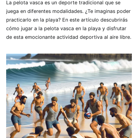
La pelota vasca es un deporte tradicional que se
juega en diferentes modalidades. ¿Te imaginas poder
practicarlo en la playa? En este artículo descubrirás
cómo jugar a la pelota vasca en la playa y disfrutar
de esta emocionante actividad deportiva al aire libre.