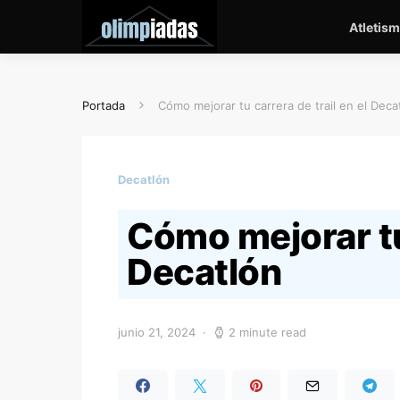
Atletis
Portada
Cómo mejorar tu carrera de trail en el Deca
Decatlón
Cómo mejorar tu 
Decatlón
junio 21, 2024
2 minute read