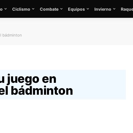
mo
Ciclismo
Combate
Equipos
Invierno
Raque
el bádminton
u juego en
 el bádminton