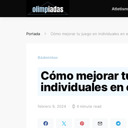
Atletis
Portada
Cómo mejorar tu juego en individuales en 
Bádminton
Cómo mejorar t
individuales en
febrero 9, 2024
4 minute read