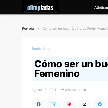
Atletis
Portada
Cómo ser un buen árbitro de Rugby Femen
Rugby Union
Cómo ser un bu
Femenino
agosto 18, 2024
3 minute read