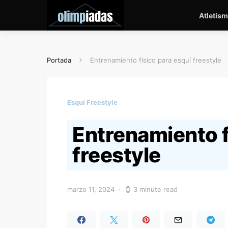
Atletis
Portada
Entrenamiento físico para esquí freestyle
Esquí Freestyle
Entrenamiento f
freestyle
marzo 11, 2024
3 minute read