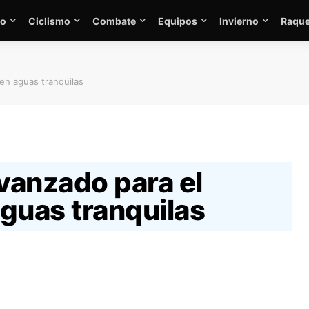
mo
Ciclismo
Combate
Equipos
Invierno
Raque
en aguas tranquilas
vanzado para el
guas tranquilas