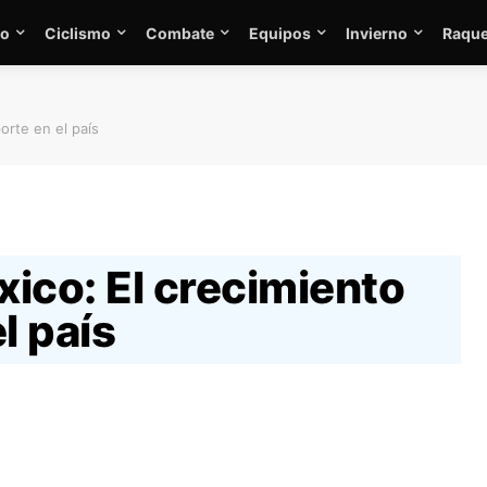
mo
Ciclismo
Combate
Equipos
Invierno
Raque
orte en el país
ico: El crecimiento
l país