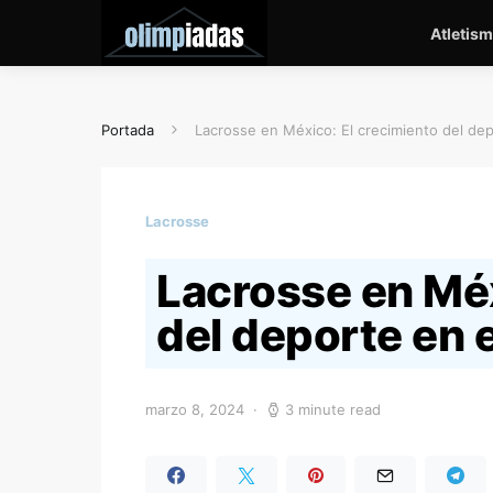
Atletis
Portada
Lacrosse en México: El crecimiento del dep
Lacrosse
Lacrosse en Méx
del deporte en e
marzo 8, 2024
3 minute read