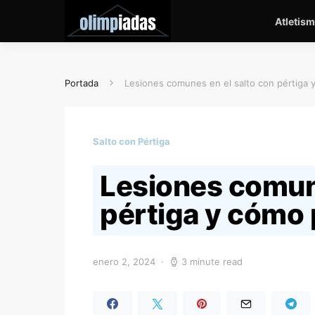
Atletis
Portada
Lesiones comunes en el salto con pértiga 
Salto con Pértiga
Lesiones comune
pértiga y cómo 
enero 2, 2024
3 minute read