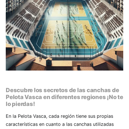
Descubre los secretos de las canchas de
Pelota Vasca en diferentes regiones ¡No te
lo pierdas!
En la Pelota Vasca, cada región tiene sus propias
características en cuanto a las canchas utilizadas