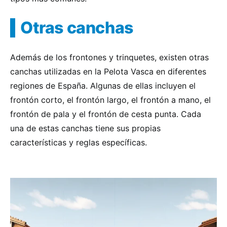
Otras canchas
Además de los frontones y trinquetes, existen otras
canchas utilizadas en la Pelota Vasca en diferentes
regiones de España. Algunas de ellas incluyen el
frontón corto, el frontón largo, el frontón a mano, el
frontón de pala y el frontón de cesta punta. Cada
una de estas canchas tiene sus propias
características y reglas específicas.