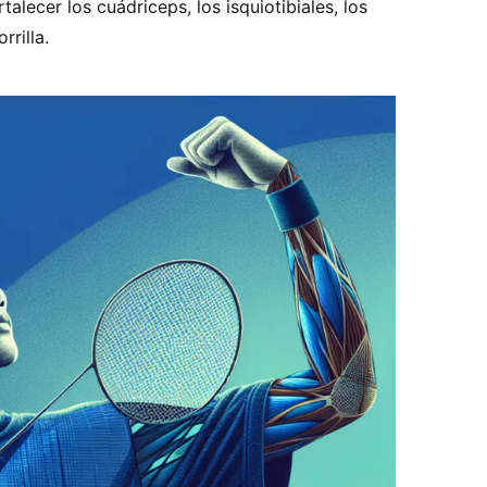
talecer los cuádriceps, los isquiotibiales, los
rrilla.