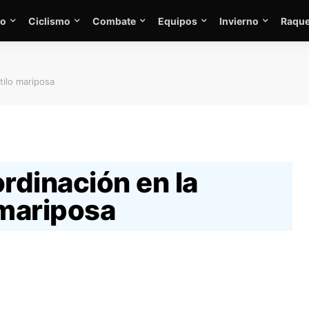
mo
Ciclismo
Combate
Equipos
Invierno
Raque
tilo mariposa
rdinación en la
 mariposa