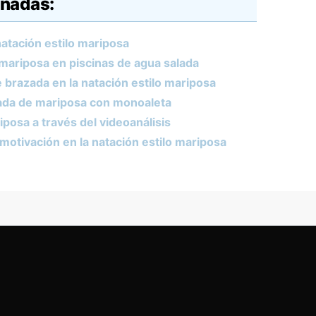
onadas:
natación estilo mariposa
 mariposa en piscinas de agua salada
e brazada en la natación estilo mariposa
tada de mariposa con monoaleta
iposa a través del videoanálisis
motivación en la natación estilo mariposa