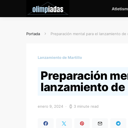
Atletis
Portada
Preparación mental para el lanzamiento de m
Lanzamiento de Martillo
Preparación men
lanzamiento de 
enero 9, 2024
3 minute read