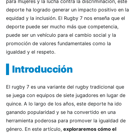
para mujeres y la lucha contra la discriminación, este
deporte ha logrado generar un impacto positivo en la
equidad y la inclusión. El Rugby 7 nos enseña que el
deporte puede ser mucho más que competencia,
puede ser un vehículo para el cambio social y la
promoción de valores fundamentales como la
igualdad y el respeto.
Introducción
El rugby 7 es una variante del rugby tradicional que
se juega con equipos de siete jugadores en lugar de
quince. A lo largo de los años, este deporte ha ido
ganando popularidad y se ha convertido en una
herramienta poderosa para promover la igualdad de
género. En este artículo,
exploraremos cómo el