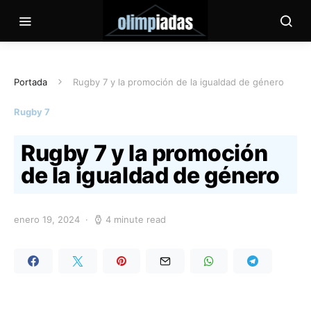
Portada
Rugby 7 y la promoción de la igualdad de género
Rugby 7
Rugby 7 y la promoción
de la igualdad de género
enero 19, 2024
4 minute read