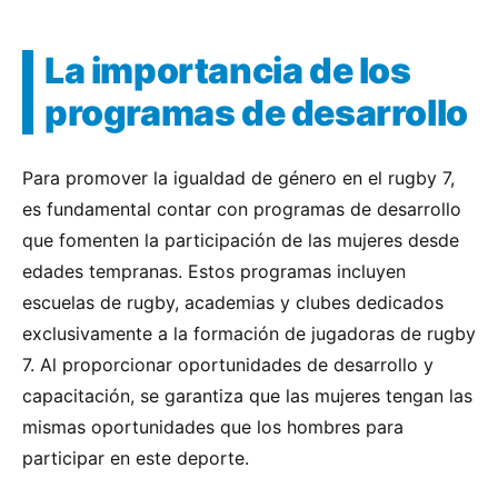
La importancia de los
programas de desarrollo
Para promover la igualdad de género en el rugby 7,
es fundamental contar con programas de desarrollo
que fomenten la participación de las mujeres desde
edades tempranas. Estos programas incluyen
escuelas de rugby, academias y clubes dedicados
exclusivamente a la formación de jugadoras de rugby
7. Al proporcionar oportunidades de desarrollo y
capacitación, se garantiza que las mujeres tengan las
mismas oportunidades que los hombres para
participar en este deporte.