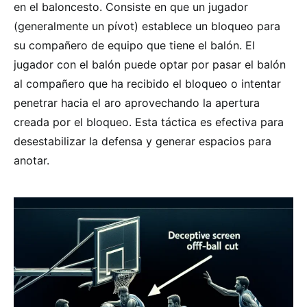
en el baloncesto. Consiste en que un jugador
(generalmente un pívot) establece un bloqueo para
su compañero de equipo que tiene el balón. El
jugador con el balón puede optar por pasar el balón
al compañero que ha recibido el bloqueo o intentar
penetrar hacia el aro aprovechando la apertura
creada por el bloqueo. Esta táctica es efectiva para
desestabilizar la defensa y generar espacios para
anotar.