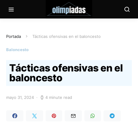
Portada
Tácticas ofensivas en el baloncesto
Baloncesto
Tácticas ofensivas en el
baloncesto
mayo 31, 2024
4 minute read