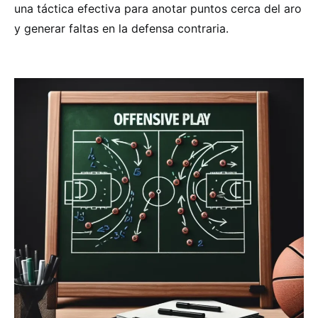
una táctica efectiva para anotar puntos cerca del aro
y generar faltas en la defensa contraria.