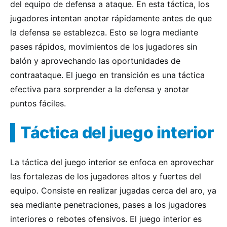
del equipo de defensa a ataque. En esta táctica, los
jugadores intentan anotar rápidamente antes de que
la defensa se establezca. Esto se logra mediante
pases rápidos, movimientos de los jugadores sin
balón y aprovechando las oportunidades de
contraataque. El juego en transición es una táctica
efectiva para sorprender a la defensa y anotar
puntos fáciles.
Táctica del juego interior
La táctica del juego interior se enfoca en aprovechar
las fortalezas de los jugadores altos y fuertes del
equipo. Consiste en realizar jugadas cerca del aro, ya
sea mediante penetraciones, pases a los jugadores
interiores o rebotes ofensivos. El juego interior es