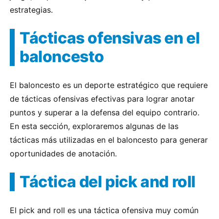
estrategias.
Tácticas ofensivas en el
baloncesto
El baloncesto es un deporte estratégico que requiere
de tácticas ofensivas efectivas para lograr anotar
puntos y superar a la defensa del equipo contrario.
En esta sección, exploraremos algunas de las
tácticas más utilizadas en el baloncesto para generar
oportunidades de anotación.
Táctica del pick and roll
El pick and roll es una táctica ofensiva muy común