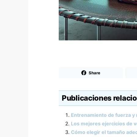
Share
Publicaciones relaci
Entrenamiento de fuerza y 
Los mejores ejercicios de v
Cómo elegir el tamaño adec