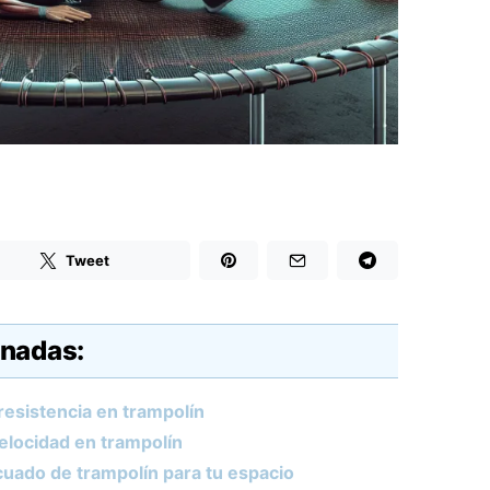
Tweet
onadas:
resistencia en trampolín
elocidad en trampolín
uado de trampolín para tu espacio