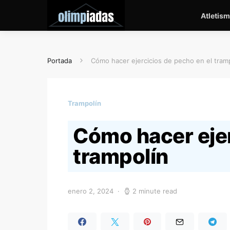
Atletis
Portada
Cómo hacer ejercicios de pecho en el tram
Trampolín
Cómo hacer ejer
trampolín
enero 2, 2024
2 minute read