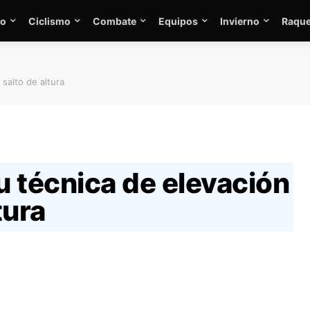
mo
Ciclismo
Combate
Equipos
Invierno
Raque
salto de altura
 técnica de elevación
tura