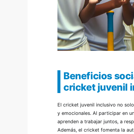
Beneficios soci
cricket juvenil 
El cricket juvenil inclusivo no sol
y emocionales. Al participar en un
aprenden a trabajar juntos, a respe
Además, el cricket fomenta la aut