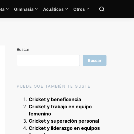
ta
Gimnasia
Acuáticos
Otros
Buscar
Buscar
PUEDE QUE TAMBIÉN TE GUSTE
Cricket y beneficencia
Cricket y trabajo en equipo
femenino
Cricket y superación personal
Cricket y liderazgo en equipos