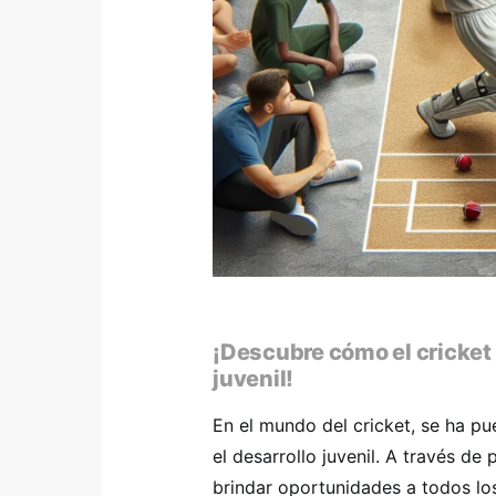
¡Descubre cómo el cricket 
juvenil!
En el mundo del cricket, se ha pu
el desarrollo juvenil. A través d
brindar oportunidades a todos lo