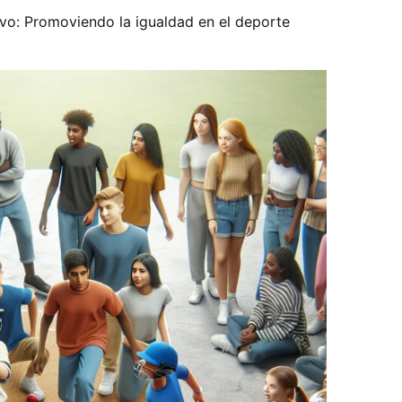
sivo: Promoviendo la igualdad en el deporte