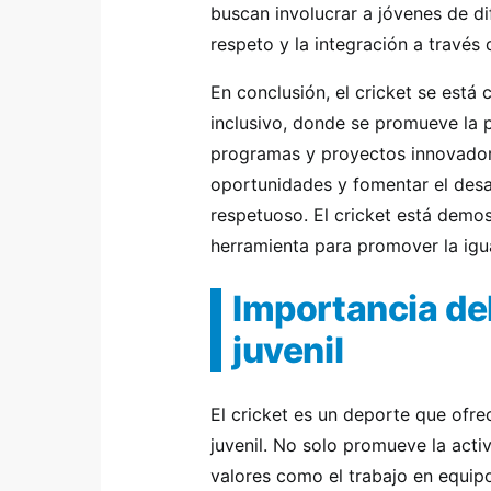
buscan involucrar a jóvenes de d
respeto y la integración a través 
En conclusión, el cricket se está
inclusivo, donde se promueve la p
programas y proyectos innovador
oportunidades y fomentar el desar
respetuoso. El cricket está demo
herramienta para promover la igual
Importancia del
juvenil
El cricket es un deporte que ofre
juvenil. No solo promueve la acti
valores como el trabajo en equipo,