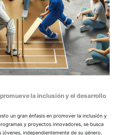
promueve la inclusión y el desarrollo
esto un gran énfasis en promover la inclusión y
e programas y proyectos innovadores, se busca
s jóvenes, independientemente de su género,