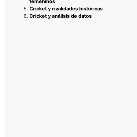
femeninos
Cricket y rivalidades históricas
Cricket y análisis de datos