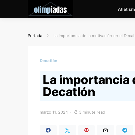
Atletis
Portada
La importancia de la motivación en el Decat
Decatlón
La importancia 
Decatlón
marzo 11, 2024
3 minute read