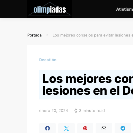
Atletis
Portada
Los mejores consejos para evitar lesiones 
Decatlón
Los mejores con
lesiones en el 
enero 20, 2024
3 minute read