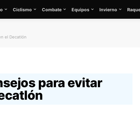
mo
Ciclismo
Combate
Equipos
Invierno
Raque
en el Decatlón
sejos para evitar
Decatlón