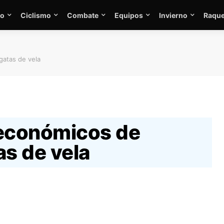
mo
Ciclismo
Combate
Equipos
Invierno
Raque
gatas de vela
 económicos de
as de vela