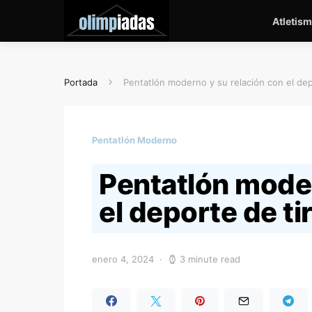
Atletis
Portada
Pentatlón moderno y su relación con el depo
Pentatlón Moderno
Pentatlón moder
el deporte de tir
enero 4, 2024
3 minute read