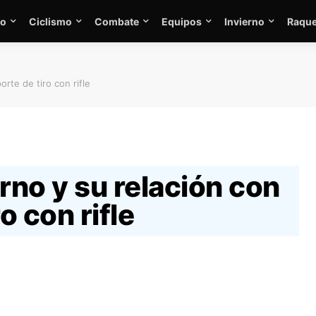
mo
Ciclismo
Combate
Equipos
Invierno
Raque
rte de tiro con rifle
no y su relación con
o con rifle